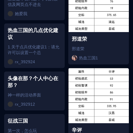
信及网页点不进去
她爱我
热血三国的几点优化建
议
邢道荣
1.关于点兵优化建议1：请允
邢道荣
许可以设置一个总
热血三国1
rx_392924
头像在那？个人中心在
那？
神一样的活动界面
rx_392912
征战三国
辛评
第一次，怎么玩