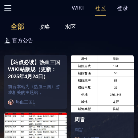
WIKI
社区
登录
主页
全部
攻略
水区
热血三国
官方公告
热血三国2
【站点必读】热血三国
WIKI站版规（更新：
热血三国3
2025年4月24日）
前言本站为《热血三国》游
热血三国复刻
戏相关的主题站，
热血三国1
周旨
周旨