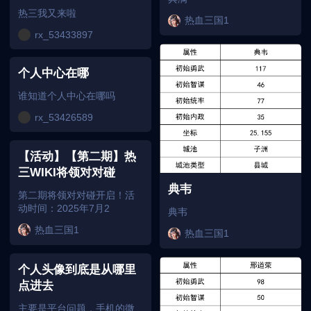
热三我又来啦
热血三国1
rx_53433897
个人中心在哪
谁知道个人中心在哪吗
rx_53426589
【活动】【第二期】热
三WIKI将领对对碰
典韦
第二期将领对对碰开启！活
动时间：2025年7月2
典韦
热血三国1
热血三国1
个人头像到底是从哪里
点进去
主要是平台问题，手机的微