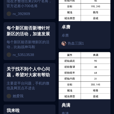
现在才整理出来230个名将，
官方还差小700名将
rx_392809
卓膺
每个新区能否新增针对
新区的活动，加速发展
卓膺
每个新区能否新增新区的活
热血三国1
动，比如战神马鞍
rx_53513538
关于找不到个人中心问
题，希望对大家有帮助
主要是平台问题，手机的微
信及网页点不进去
她爱我
典满
我来啦
典满