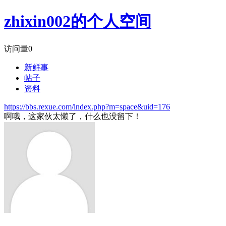
zhixin002的个人空间
访问量
0
新鲜事
帖子
资料
https://bbs.rexue.com/index.php?m=space&uid=176
啊哦，这家伙太懒了，什么也没留下！