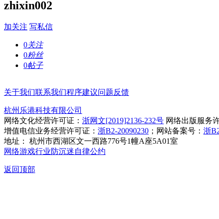
zhixin002
加关注
写私信
0
关注
0
粉丝
0
帖子
关于我们
联系我们
程序建议
问题反馈
杭州乐港科技有限公司
网络文化经营许可证：
浙网文[2019]2136-232号
网络出版服务
增值电信业务经营许可证：
浙B2-20090230
；网站备案号：
浙B2
地址： 杭州市西湖区文一西路776号1幢A座5A01室
网络游戏行业防沉迷自律公约
返回顶部