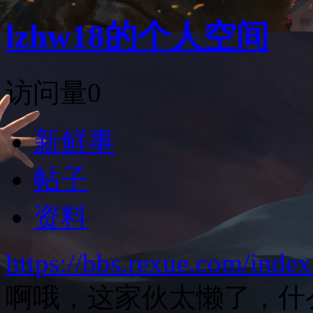
lzhw18的个人空间
访问量
0
新鲜事
帖子
资料
https://bbs.rexue.com/ind
啊哦，这家伙太懒了，什