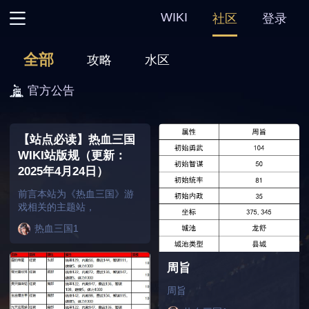
WIKI
社区
登录
主页
全部
攻略
水区
热血三国
官方公告
热血三国2
【站点必读】热血三国
WIKI站版规（更新：
热血三国3
2025年4月24日）
前言本站为《热血三国》游
热血三国复刻
戏相关的主题站，
热血三国1
周旨
周旨