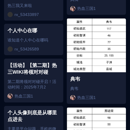
热三我又来啦
热血三国1
rx_53433897
个人中心在哪
谁知道个人中心在哪吗
rx_53426589
【活动】【第二期】热
三WIKI将领对对碰
典韦
第二期将领对对碰开启！活
动时间：2025年7月2
典韦
热血三国1
热血三国1
个人头像到底是从哪里
点进去
主要是平台问题，手机的微