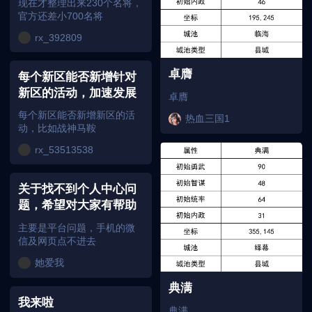
现在才整理出来230个名将，
官方还差小700名将
rx_392809
卓膺
每个新区能否新增针对
新区的活动，加速发展
卓膺
每个新区能否新增新区的活
热血三国1
动，比如战神马鞍
rx_53513538
关于找不到个人中心问
题，希望对大家有帮助
主要是平台问题，手机的微
信及网页点不进去
她爱我
典满
我来啦
典满