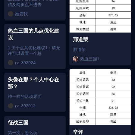
信及网页点不进去
她爱我
热血三国的几点优化建
议
邢道荣
1.关于点兵优化建议1：请允
邢道荣
许可以设置一个总
热血三国1
rx_392924
头像在那？个人中心在
那？
神一样的活动界面
rx_392912
征战三国
辛评
第一次，怎么玩