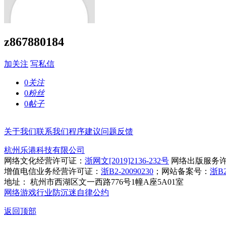
z867880184
加关注
写私信
0
关注
0
粉丝
0
帖子
关于我们
联系我们
程序建议
问题反馈
杭州乐港科技有限公司
网络文化经营许可证：
浙网文[2019]2136-232号
网络出版服务
增值电信业务经营许可证：
浙B2-20090230
；网站备案号：
浙B2
地址： 杭州市西湖区文一西路776号1幢A座5A01室
网络游戏行业防沉迷自律公约
返回顶部