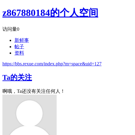
z867880184的个人空间
访问量
0
新鲜事
帖子
资料
https://bbs.rexue.com/index.php?m=space&uid=127
Ta的关注
啊哦，Ta还没有关注任何人！