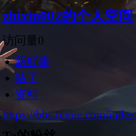
zhixin002的个人空间
访问量
0
新鲜事
帖子
资料
https://bbs.rexue.com/ind
Ta的粉丝