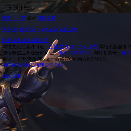
操作失败
返回上一页
或者
回到首页
关于我们
联系我们
程序建议
问题反馈
杭州乐港科技有限公司
网络文化经营许可证：
浙网文[2019]2136-232号
网络出版服务
增值电信业务经营许可证：
浙B2-20090230
；网站备案号：
浙B2
地址： 杭州市西湖区文一西路776号1幢A座5A01室
网络游戏行业防沉迷自律公约
返回顶部