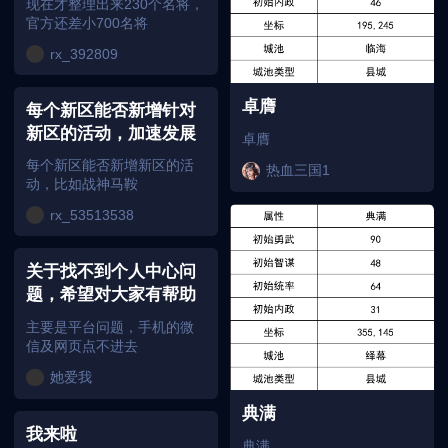
现在才整理出来230个名将，
官方还差小700名将
rx_392809
卓膺
每个新区能否新增针对
新区的活动，加速发展
卓膺
每个新区能否新增新区的活
热血三国1
动，比如战神马鞍
rx_53513538
关于找不到个人中心问
题，希望对大家有帮助
主要是平台问题，手机的微
信及网页点不进去
她爱我
典满
我来啦
典满