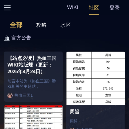
WIKI
社区
登录
主页
全部
攻略
水区
热血三国
官方公告
热血三国2
【站点必读】热血三国
WIKI站版规（更新：
热血三国3
2025年4月24日）
前言本站为《热血三国》游
热血三国复刻
戏相关的主题站，
热血三国1
周旨
周旨