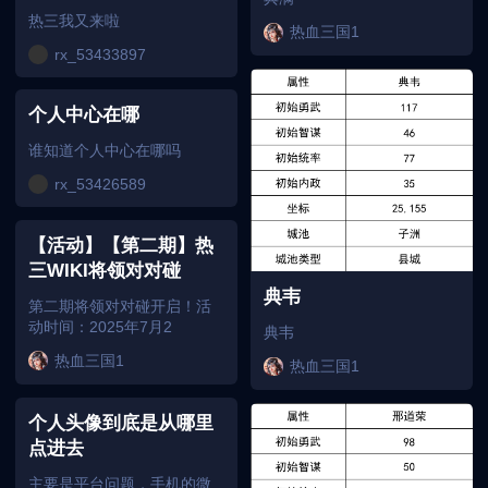
热三我又来啦
热血三国1
rx_53433897
个人中心在哪
谁知道个人中心在哪吗
rx_53426589
【活动】【第二期】热
三WIKI将领对对碰
典韦
第二期将领对对碰开启！活
动时间：2025年7月2
典韦
热血三国1
热血三国1
个人头像到底是从哪里
点进去
主要是平台问题，手机的微