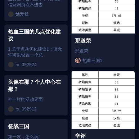
信及网页点不进去
她爱我
热血三国的几点优化建
议
邢道荣
1.关于点兵优化建议1：请允
邢道荣
许可以设置一个总
热血三国1
rx_392924
头像在那？个人中心在
那？
神一样的活动界面
rx_392912
征战三国
辛评
第一次，怎么玩